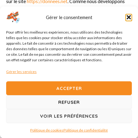
sur le site
https://donnees.net
. Comme nous développons
constamment nos services, nous nous réservons le droit de
modifier cette Politique de confidentialité, conformément
Gérer le consentement
aux dispositions légales en vigueur. Toute modification est
publiée sur ce document en temps opportun. Nous vous
Pour offrir les meilleures expériences, nous utilisons des technologies
telles que les cookies pour stocker et/ou accéder aux informations des
conseillons de consulter régulièrement cette page pour
appareils. Le fait de consentir à ces technologies nous permettra de traiter
prendre connaissance des éventuelles modifications ou
des données telles que le comportement de navigation ou les ID uniques sur
ce site. Le fait de ne pas consentir ou de retirer son consentement peut avoir
mises à jour apportées à notre politique de confidentialité.
un effet négatif sur certaines caractéristiques et fonctions.
Gérer les services
Droits d'auteur © 2026 Les résonnantes - Site web réalisé
ACCEPTER
par
SC-Web
REFUSER
VOIR LES PRÉFÉRENCES
Politique de confidentialité
Politique de cookies (UE)
Politique de cookies
Politique de confidentialité