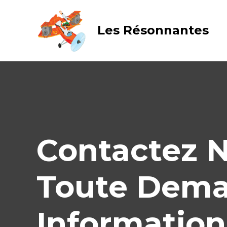
Aller
au
Les Résonnantes
contenu
Contactez 
Toute Dem
Information