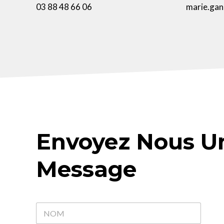
03 88 48 66 06
marie.gan
Envoyez Nous U
Message
N
o